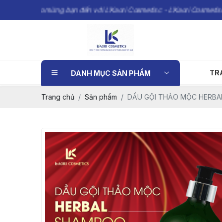
Chào mừng bạn đến với L’Kaori Cosmetisc - L’Kaori Cosmetisc mang đ
TR
DANH MỤC SẢN PHẨM
Trang chủ
Sản phẩm
DẦU GỘI THẢO MỘC HERB