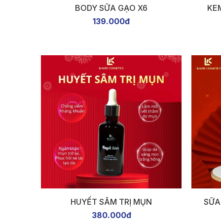
BODY SỮA GẠO X6
KE
139.000đ
HUYẾT SÂM TRỊ MỤN
SỮA
380.000đ