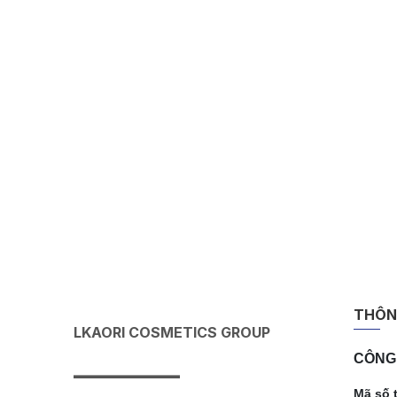
THÔNG
LKAORI COSMETICS GROUP
CÔNG 
———
Mã số 